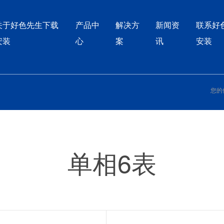
先生APP下载污
关于好色先生下载
产品中
解决方
新闻资
联系好
安装
心
案
讯
安装
您的位
单相6表