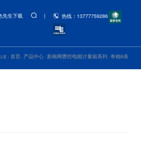
色先生下载
|
热线：13777759286
首页
产品中心
新南网费控电能计量箱系列
单相6表
置：
-
-
-